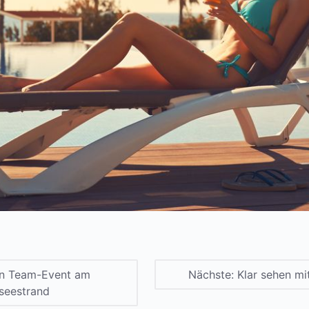
in Team-Event am
Nächste:
Klar sehen mi
seestrand