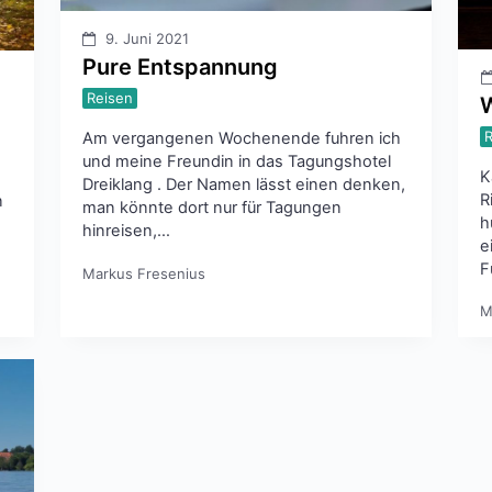
9. Juni 2021
Pure Entspannung
Reisen
W
Am vergangenen Wochenende fuhren ich
und meine Freundin in das Tagungshotel
K
Dreiklang . Der Namen lässt einen denken,
R
n
man könnte dort nur für Tagungen
h
hinreisen,…
e
F
Markus Fresenius
M