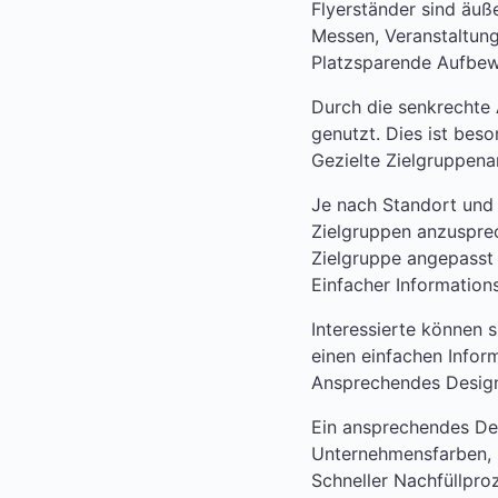
Flyerständer sind äuße
Messen, Veranstaltun
Platzsparende Aufbe
Durch die senkrechte 
genutzt. Dies ist bes
Gezielte Zielgruppena
Je nach Standort und
Zielgruppen anzusprec
Zielgruppe angepasst
Einfacher Information
Interessierte können 
einen einfachen Info
Ansprechendes Desig
Ein ansprechendes Des
Unternehmensfarben, kl
Schneller Nachfüllpro